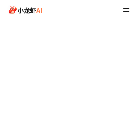
本文へスキップ
小龙虾
AI