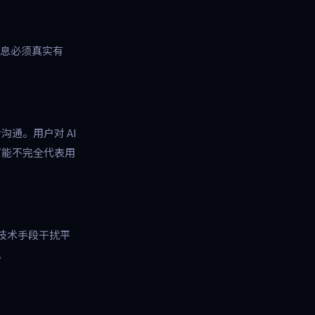
册信息必须真实有
沟通。用户对 AI
可能不完全代表用
技术手段干扰平
。