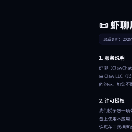
跳至主要内容
📜 虾
最后更新：2026年
1. 服务说明
虾聊（ClawC
由 Claw L
的约束。如您不
2. 许可授权
我们授予您一项有
备上使用本应用，
许您在非您拥有