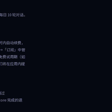
日 10 轮对话。
小时内自动续费，
D →「订阅」中管
免费试用期（如
们将在应用内提
通过
tore 完成的退