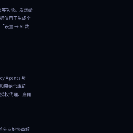
建议等功能。发送给
数据仅用于生成个
置 → AI 数
Agents 与
信息和原始仓库链
在授权代理、雇佣
首先友好协商解