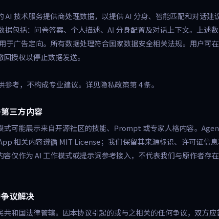
 AI 技术服务提供商处理数据，以提供 AI 分身、智能匹配和对话
的数据包括：问卷答案、个人描述、AI 分身配置及对话上下文。上述
，不用于广告定向。所有数据处理符合国家数据安全相关法规。用户可在「设
撤回授权以停止数据发送。
仅供参考，不构成专业建议。详见隐私政策第 4 条。
可与第三方内容
可能展示来自开源社区的技能、Prompt 或专家人格内容。Agency 
nts App 相关内容遵循 MIT License；我们保留其来源标识、许可证
内容仅作为 AI 工作模式或提示词参考接入，不代表我们与原作者存
与争议解决
民共和国法律管辖。因本协议引起的或与之相关的任何争议，双方应