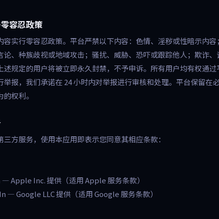
范与零容忍政策
内容实行零容忍政策。平台严禁以下内容：色情、淫秽或性暗示内容
言论、种族歧视或地域攻击；骚扰、威胁、恐吓或跟踪他人；欺诈、
上述规定的用户将被立即永久封禁，不予申诉。所有用户均有权通过
行举报，我们承诺在 24 小时内对举报进行审核和处理。平台保留在
为的权利。
务
第三方服务，使用本应用即表示您同意其相应条款：
 In — Apple Inc. 提供（适用 Apple 服务条款）
n-In — Google LLC 提供（适用 Google 服务条款）